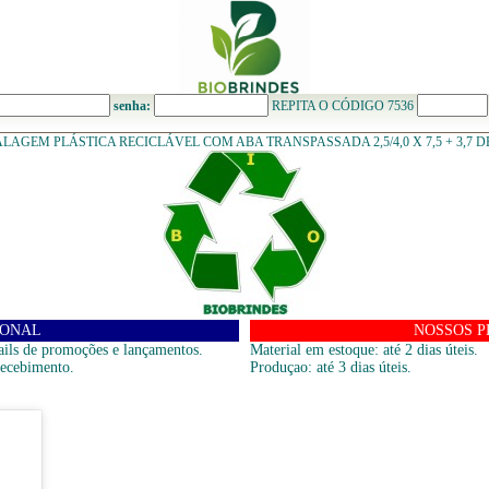
senha:
REPITA O CÓDIGO 7536
LAGEM PLÁSTICA RECICLÁVEL COM ABA TRANSPASSADA 2,5/4,0 X 7,5 + 3,7 D
IONAL
NOSSOS P
ils de promoções e lançamentos.
Material em estoque: até 2 dias úteis.
recebimento.
Produçao: até 3 dias úteis.