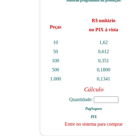
Material programado na produção!
R$ unitário
Peças
no PIX à vista
10
1,62
50
0,612
100
0,351
500
0,1800
1.000
0,1341
Cálculo
Quantidade:
PagSeguro
PIX
Entre no sistema para comprar